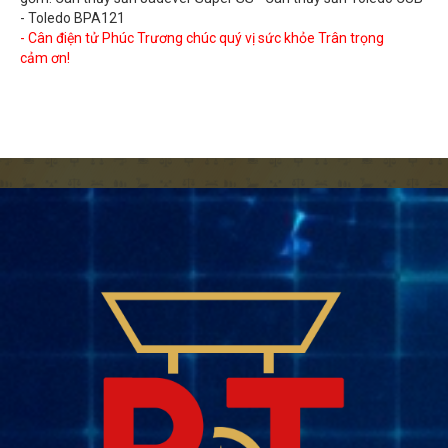
- Toledo BPA121
-
C
â
n
đ
i
ện
t
ử
Ph
úc
Tr
ươ
ng ch
úc
quý vị sức
khỏe Trân trọng
cảm ơn!