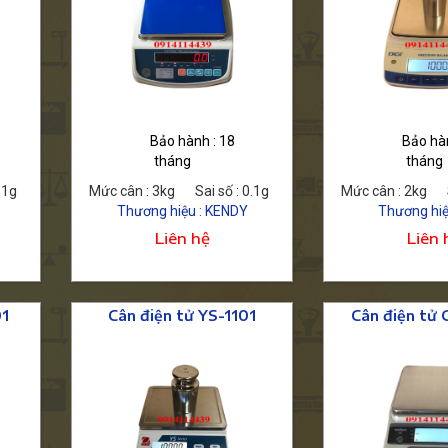
Mua ngay
Mua
Chi tiết
Bảo hành : 18
Bảo hàn
tháng
tháng
.1g
Mức cân : 3kg
Sai số : 0.1g
Mức cân : 2kg
Thương hiệu : KENDY
Thương hiệu
Liên hệ
Liên 
01
Cân điện tử YS-1101
Cân điện tử