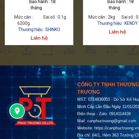
Bảo hành : 18
Bảo hành : 18
tháng
tháng
Mức cân :
Sai số : 0.1g
Mức cân : 2kg
Sai số : 0
6200g
Thương hiệu : KENDY
Thương hiệu : SHINKO
Liên hệ
Liên hệ
CÔNG TY TNHH THƯƠNG 
TRƯƠNG
MST: 0314836003 - Do Sở Kế Ho
Minh Cấp Lần Đầu Ngày 11/01/2
Điện thoại - Zalo: 0914114439
Mail:
canphuctruong@gmail.com
Website:
https://canphuctruong.vn
Địa chỉ: 64/1, Hẻm 363 Trường C