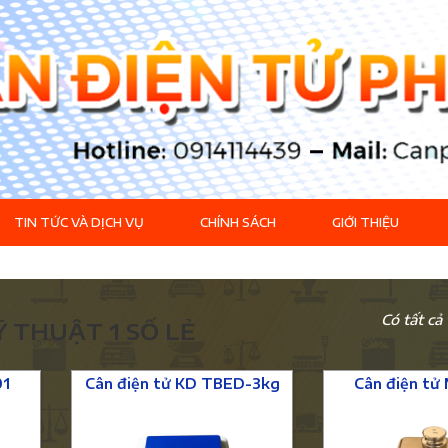
TIN TỨC VÀ DỊCH VỤ
CHÍNH SÁCH
GIỚI THIỆU
Có tất cả
Ỹ THUẬT 1 SỐ LẺ
01
Cân điện tử KD TBED-3kg
Cân điện tử