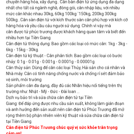
chuyển hàng hóa, xây dựng.. Cân bàn điện tử ứng dụng đa dạng
nhất cho tất cả ngành nghề, đóng gói, cân nhập liệu, với nhiều
mức cân khác nhau 30kg, 60kg 100kg `150kg, 200kg 300kg
500kg...Cân sàn điện tử với kích thước sàn cân phù hợp với kích cỡ
hàng hóa và yều cầu cảu người sử dụng. Chính vì vậy mà
cân được tử phúc trương được khách hàng quan tâm và biết đến
nhiều hơn tại Tiền Giang.
Cân điện tử thông dụng: Bao gồm các loại có mức cân: 1kg - 3kg -
6kg - 15kg - 30kg.
Cân điện tử kỹ thuật - Cân phân tích: Bao gồm các loại có bước
nhảy: 0.1g - 0.01g - 0.001g - 0.0001g - 0.00001g.
Cân thủy sản: Dùng để cân các loại Thủy, Hải sản cho cá nhân và
Nhà máy. Cân có tính năng chống nước và chống rỉ sét đảm bảo
vệ sinh, môi trường
Sản phẩm cân đa dạng, đầy đủ các Nhãn hiệu nổi tiếng trên thị
trường như: Nhật - Mỹ - Đức - Đài loan ...
Dịch vụ bảo trì và sửa chữa cân điện tử tại Tiền
Giang: Để đáp ứng được nhu cầu sản xuất, không làm gián đoạn
và anh hưởng đến sản xuất nên cân điện tử Phúc Trương đã mở
rộng thêm bộ phận nhiên viên kỹ thuật và sửa chữa cân điện tử
tại Tiền Giang.
Cân điện tử Phúc Trương chúc quý vị sức khỏe trân trọng
cảm ơn!