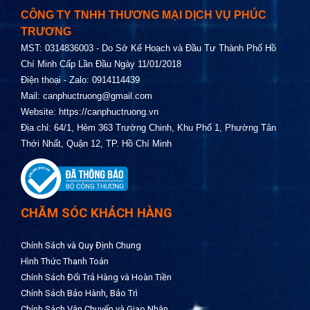
CÔNG TY TNHH THƯƠNG MẠI DỊCH VỤ PHÚC
TRƯƠNG
MST: 0314836003 - Do Sở Kế Hoạch và Đầu Tư Thành Phố Hồ
Chí Minh Cấp Lần Đầu Ngày 11/01/2018
Điện thoại - Zalo: 0914114439
Mail:
canphuctruong@gmail.com
Website:
https://canphuctruong.vn
Địa chỉ: 64/1, Hẻm 363 Trường Chinh, Khu Phố 1, Phường Tân
Thới Nhất, Quận 12, TP. Hồ Chí Minh
CHĂM SÓC KHÁCH HÀNG
Chính Sách và Quy Định Chung
Hình Thức Thanh Toán
Chính Sách Đổi Trả Hàng và Hoàn Tiền
Chính Sách Bảo Hành, Bảo Trì
Chính Sách Vận Chuyển và Giao Nhận