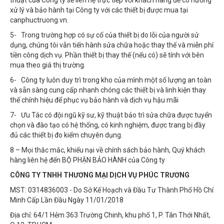
thuật của Công ty sẽ liên hệ trực tiếp với khách hàng để có hướng
xử lý và bảo hành tại Công ty với các thiết bị được mua tại
canphuctruong.vn.
5- Trong trường hợp có sự cố của thiết bị do lỗi của người sử
dụng, chúng tôi vẫn tiến hành sửa chữa hoặc thay thế và miễn phí
tiền công dịch vụ. Phần thiết bị thay thế (nếu có) sẽ tính với bên
mua theo giá thị trường.
6- Công ty luôn duy trì trong kho của mình một số lượng an toàn
và sẵn sàng cung cấp nhanh chóng các thiết bị và linh kiện thay
thế chính hiệu để phục vụ bảo hành và dịch vụ hậu mãi
7- Ưu Tác có đội ngũ kỹ sư, kỹ thuật bảo trì sửa chữa được tuyển
chọn và đào tạo có hệ thống, có kinh nghiệm, được trang bị đầy
đủ các thiết bị đo kiểm chuyên dụng.
8 – Mọi thắc mắc, khiếu nại về chính sách bảo hành, Quý khách
hàng liên hệ đến BỘ PHẬN BẢO HÀNH của Công ty
CÔNG TY TNHH THƯƠNG MẠI DỊCH VỤ PHÚC TRƯƠNG
MST: 0314836003 - Do Sở Kế Hoạch và Đầu Tư Thành Phố Hồ Chí
Minh Cấp Lần Đầu Ngày 11/01/2018
Địa chỉ: 64/1 Hẻm 363 Trường Chinh, khu phố 1, P. Tân Thới Nhất,