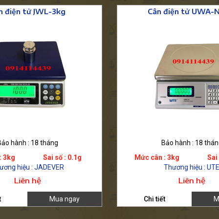
n điện tử JWL-3kg
Cân điện tử UWA-N
Bảo hành : 18 tháng
Bảo hành : 18 thán
: 3kg
Sai số : 0.1g
Mức cân : 3kg
Sai 
ương hiệu : JADEVER
Thương hiệu : UT
Liên hệ
Liên hệ
t
Mua ngay
Chi tiết
M