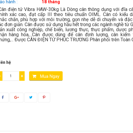
ảo hành :
18 tháng
ân điện tử Vibra HAW-30kg Là Dòng cân thông dụng với đĩa câ
hính xác cao, đạt cấp III theo tiêu chuẩn OIML. Cân có kiểu d
hắc chắn, phù hợp với môi trường, gọn nhẹ dễ di chuyển và đặc 
ác đơn giản. Cân được sử dụng hầu hết trong các ngành nghề từ 
ản xuất công nghiệp, chế biến, lương thực, thực phẩm, dược p
hận hàng hóa,...Cân được dùng để cân định lượng, cân kiểm t
hứng,... Được CÂN ĐIỆN TỬ PHÚC TRƯƠNG Phân phối trên Toàn 
iên hệ
−
+
Mua Ngay