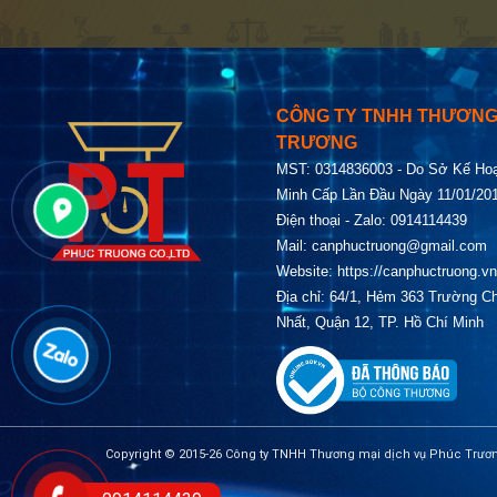
CÔNG TY TNHH THƯƠNG 
TRƯƠNG
MST: 0314836003 - Do Sở Kế Ho
Minh Cấp Lần Đầu Ngày 11/01/2
Điện thoại - Zalo: 0914114439
Mail:
canphuctruong@gmail.com
Website:
https://canphuctruong.vn
Địa chỉ: 64/1, Hẻm 363 Trường C
Nhất, Quận 12, TP. Hồ Chí Minh
Copyright © 2015-26 Công ty TNHH Thương mại dịch vụ Phúc Trươ