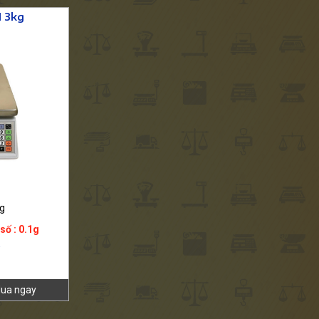
 3kg
Cân điện tử HAW-3kg
g
Bảo hành : 18 tháng
số : 0.1g
Mức cân : 3kg
Sai số : 0.1g
E
Thương hiệu : VIBRA
Liên hệ
ua ngay
Chi tiết
Mua ngay