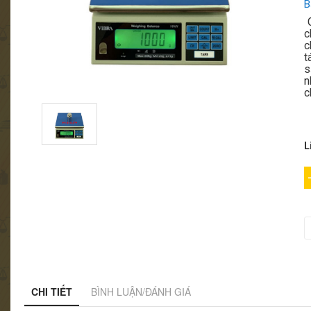
B
C
c
c
t
s
n
c
L
CHI TIẾT
BÌNH LUẬN/ĐÁNH GIÁ