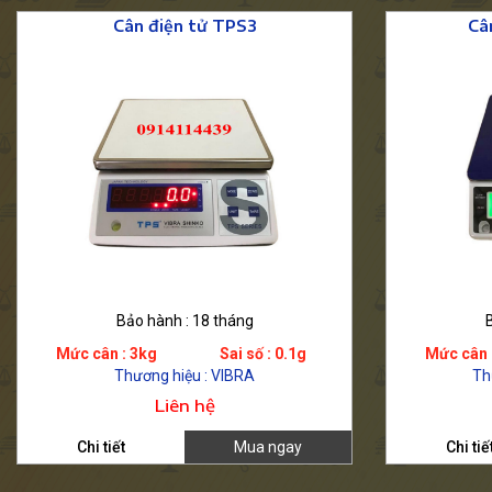
Cân điện tử TPS3
Câ
Bảo hành : 18 tháng
Mức cân : 3kg
Sai số : 0.1g
Mức cân 
Thương hiệu : VIBRA
Th
Liên hệ
Chi tiết
Mua ngay
Chi tiế