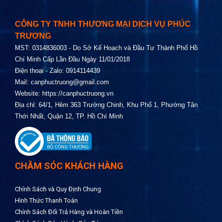
CÔNG TY TNHH THƯƠNG MẠI DỊCH VỤ PHÚC
TRƯƠNG
MST: 0314836003 - Do Sở Kế Hoạch và Đầu Tư Thành Phố Hồ
Chí Minh Cấp Lần Đầu Ngày 11/01/2018
Điện thoại - Zalo: 0914114439
Mail:
canphuctruong@gmail.com
Website:
https://canphuctruong.vn
Địa chỉ: 64/1, Hẻm 363 Trường Chinh, Khu Phố 1, Phường Tân
Thới Nhất, Quận 12, TP. Hồ Chí Minh
CHĂM SÓC KHÁCH HÀNG
Chính Sách và Quy Định Chung
Hình Thức Thanh Toán
Chính Sách Đổi Trả Hàng và Hoàn Tiền